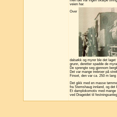
men det var ingen skarpe svinge
veien har.
Over
dalsøkk og myrer ble det laget
grunn, deretter spadde de myra 
De sprengte seg gjennom bergkn
Det var mange trebroer på stre
Finset, den var ca. 250 m lang
Det gikk med en masse tømmer t
fra Stemshaug innland, og det 
Et damplokomotiv med mange vogn
ved Drageidet til festningsanle