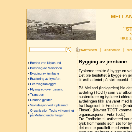
MELLAN
"S
S
HKB 22
|
|
STARTSIDEN
HISTORIKK
NYE
Bygging av jernbane
Bombe ved Kiplesund
Bombing av Marteinen
Tyskerne tenkte å bygge en vei 
Bygging av jernbane
Det ble besluttet å bygge en je
Etablering av kystfort
til østbatteriet på støttepunkt.
Festningsanlegget
På Melland (Innigarden) ble det 
Flyangrep over Lesund
avdeling (TODT) som var utko
Transport
austerrikere og tyskere i aldere
Ubudne gjester
avdelingen fikk ansvaret med 
fra Drageidet til Fredheim (Sm
Vaktstasjon ved Kiplesund
Finset). (Navnet TODT kommer
Organisation Todts virksomhet
organisasjonen, Fritz Todt.)
på Melland under krigen
Fra Fredheim til østbatteri var
tysk kommando som sto for byg
det meste parallelt med veien fr