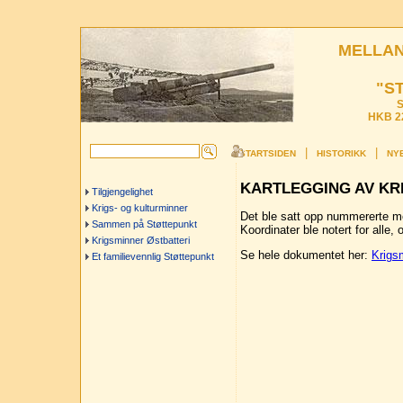
MELLAN
"S
S
HKB 22
|
|
STARTSIDEN
HISTORIKK
NYE
KARTLEGGING AV KR
Tilgjengelighet
Krigs- og kulturminner
Det ble satt opp nummererte mer
Sammen på Støttepunkt
Koordinater ble notert for alle, o
Krigsminner Østbatteri
Se hele dokumentet her:
Krigs
Et familievennlig Støttepunkt